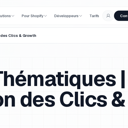
lutions
Pour Shopify
Développeurs
Tarifs
Con
 des Clics & Growth
Thématiques |
n des Clics &