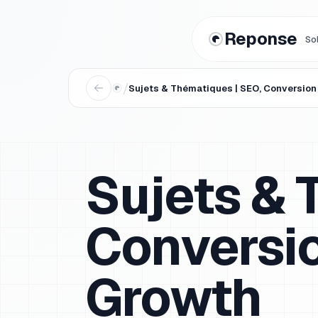
Reponse
So
/
Sujets & Thématiques | SEO, Conversion
Sujets & 
Conversio
Growth