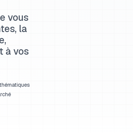
ue vous
tes, la
e,
t à vos
 thématiques
arché