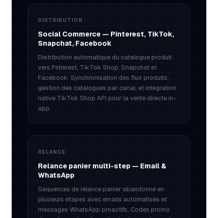
DISTRIBUTION
Social Commerce — Pinterest, TikTok,
Snapchat, Facebook
Distribution automatique du catalogue produit
vers Pinterest, TikTok Shop, Snapchat et
Facebook. Synchronisation des flux produits,
gestion des catalogues par canal, et intégration
native TikTok Shop API pour la vente directe in-
app.
RELANCE
Relance panier multi-step — Email &
WhatsApp
Séquences de relance panier abandonné en
plusieurs étapes avec emails automatisés et
messages WhatsApp proactifs. Codes promo