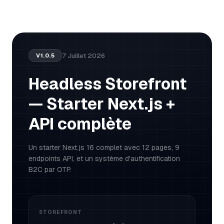
7 Juillet 2026
V
1.0.5
Headless Storefront
— Starter Next.js +
API complète
Un starter Next.js 16 complet avec 12 pages, 9
endpoints API, et un système d'authentification
B2C par OTP.
STOREFRONT