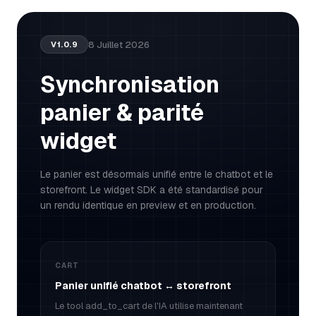
8 Juillet 2026
V
1.0.9
Synchronisation
panier & parité
widget
Le panier est désormais unifié entre le chatbot et le
storefront. Le widget SDK a été standardisé pour
un rendu identique en preview et en production.
CART
Panier unifié chatbot ↔ storefront
Le tool add_to_cart de l'IA utilise maintenant