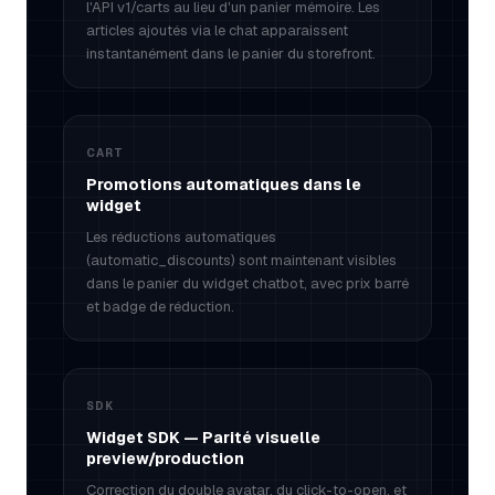
l'API v1/carts au lieu d'un panier mémoire. Les
articles ajoutés via le chat apparaissent
instantanément dans le panier du storefront.
CART
Promotions automatiques dans le
widget
Les réductions automatiques
(automatic_discounts) sont maintenant visibles
dans le panier du widget chatbot, avec prix barré
et badge de réduction.
SDK
Widget SDK — Parité visuelle
preview/production
Correction du double avatar, du click-to-open, et