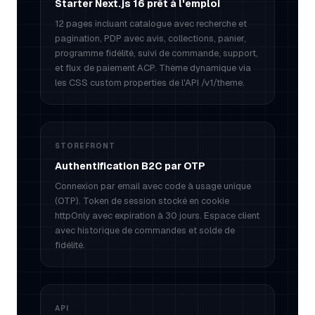
Starter Next.js 16 prêt à l'emploi
12 pages incluant catalogue avec recherche et
pagination, PDP avec avis, collections, panier,
programme fidélité, suivi de commande, support,
et flux de paiement ACP. Thème dynamique via
les CSS custom properties de l'API /v1/theme.
STOREFRONT
Authentification B2C par OTP
Connexion par email avec code à usage unique
(OTP). Token de session stocké en cookie
httpOnly avec expiration à 30 jours. Espace client
avec historique de commandes et solde de
fidélité.
API