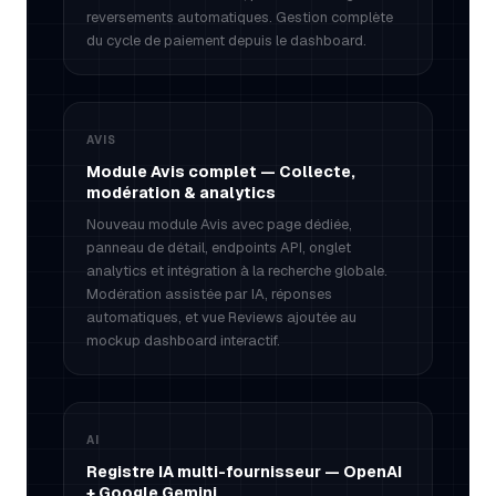
reversements automatiques. Gestion complète
du cycle de paiement depuis le dashboard.
AVIS
Module Avis complet — Collecte,
modération & analytics
Nouveau module Avis avec page dédiée,
panneau de détail, endpoints API, onglet
analytics et intégration à la recherche globale.
Modération assistée par IA, réponses
automatiques, et vue Reviews ajoutée au
mockup dashboard interactif.
AI
Registre IA multi-fournisseur — OpenAI
+ Google Gemini