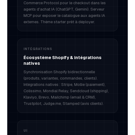
Commerce Protocol pour le checkout dans les
agents d'achat IA (ChatGPT, Gemini). Serveur
MCP pour exposer le catalogue aux agents IA
externes. Thème starter prêt à déployer.
INTÉGRATIONS
Écosystème Shopify & intégrations
natives
Synchronisation Shopify bidirectionnelle
(produits, variantes, commandes, clients).
Intégrations natives : Stripe, Mollie (paiement),
Colissimo, Mondial Relay, Sendcloud (shipping),
Klaviyo, Brevo, Mailchimp (email & CRM),
Trustpilot, Judge.me, Stamped (avis clients).
UI