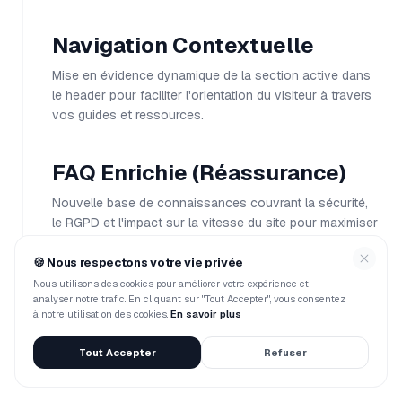
Navigation Contextuelle
Mise en évidence dynamique de la section active dans
le header pour faciliter l'orientation du visiteur à travers
vos guides et ressources.
FAQ Enrichie (Réassurance)
Nouvelle base de connaissances couvrant la sécurité,
le RGPD et l'impact sur la vitesse du site pour maximiser
la confiance des acheteurs.
🍪
Nous respectons votre vie privée
Nous utilisons des cookies pour améliorer votre expérience et
Gestion de Consentement
analyser notre trafic. En cliquant sur "Tout Accepter", vous consentez
à notre utilisation des cookies.
En savoir plus
Intégration native de la gestion des cookies et de la
privacy policy pour assurer une conformité totale avant
Tout Accepter
Refuser
le scaling public.