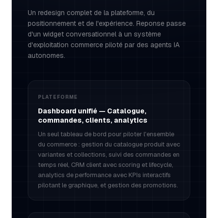
Un redesign complet de la plateforme, du
positionnement et de l'expérience. Reponse passe
d'un widget conversationnel à un système
d'exploitation commerce piloté par des agents IA
autonomes.
PLATEFORME
Dashboard unifié — Catalogue,
commandes, clients, analytics
Un seul tableau de bord pour piloter l'ensemble
du commerce : gestion du catalogue produit avec
variantes et collections, suivi des commandes en
temps réel, CRM client avec scoring et lifecycle,
analytics de performance avec KPIs interactifs
pilotant le graphique, et gestion des promotions.