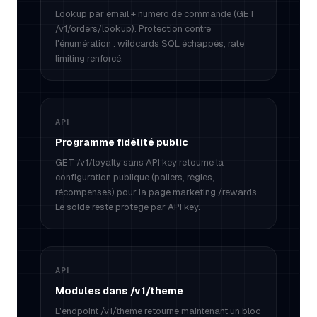
Lookup par email + numéro de commande (GET
/v1/orders/lookup). Protection contre
l'énumération : wildcards SQL échappés, rate
limiting renforcé.
API
Programme fidélité public
GET /v1/loyalty sans API key retourne la
configuration publique (paliers, règles,
récompenses) pour la page marketing /rewards.
Le solde reste protégé par API key.
API
Modules dans /v1/theme
L'endpoint /v1/theme retourne maintenant un bloc