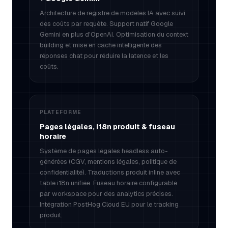
Architecture de registre de modèles IA avec suivi
des coûts par requête. Support natif Google
Gemini en plus d'OpenAI. Optimisation du context
building et mise en cache intelligente des
réponses chat pour réduire la latence et les
coûts.
PLATEFORME
Pages légales, i18n produit & fuseau
horaire
Système de pages légales headless auto-
générées (CGV, mentions légales, politique de
confidentialité). Traductions produit inline avec
table i18n unifiée. Fuseau horaire configurable
par workspace pour des analytics précises.
Intégration PostHog Cloud EU pour le tracking
produit.