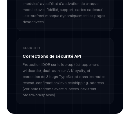
'modules' avec l'état d'activation de chaque
module (avis, fidélité, support, cartes cadeaux).
Le storefront masque dynamiquement les pages
désactivées.
SECURITY
Corrections de sécurité API
Protection IDOR sur le lookup (échappement
wildcards), dual-auth sur /v1/loyalty, et
correction de 3 bugs TypeScript dans les routes
resend-confirmation/invoice/shipping-address
(variable fantôme eventId, accès inexistant
order.workspaces).