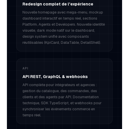
Redesign complet de l'expérience
Nouvelle homepage avec mega-menu, mockup
dashboard interactif en temps réel, sections
Platform, Agents et Developers. Nouvelle identité
visuelle, dark mode natif sur le dashboard,
design system unifié avec composants
réutilisables (KpiCard, DataTable, DetailShell).
API
API REST, GraphQL & webhooks
API complète pour intégrateurs et agences :
gestion du catalogue, des commandes, des
clients et des agents par API. Documentation
technique, SDK TypeScript, et webhooks pour
synchroniser les événements commerce en
temps réel.