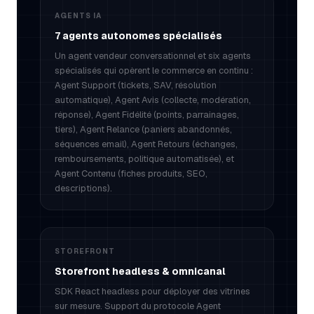
AGENTS IA
7 agents autonomes spécialisés
Un agent vendeur conversationnel et six agents
spécialisés qui opèrent le commerce en continu :
Agent Support (tickets, SAV, résolution
automatique), Agent Avis (collecte, modération,
réponse), Agent Fidélité (points, parrainages,
tiers), Agent Relance (paniers abandonnés,
séquences email), Agent Retours (échanges,
remboursements, politique automatisée), et
Agent Contenu (fiches produits, SEO,
descriptions).
STOREFRONT
Storefront headless & omnicanal
SDK React headless pour déployer des vitrines
sur mesure. Support du protocole Agent