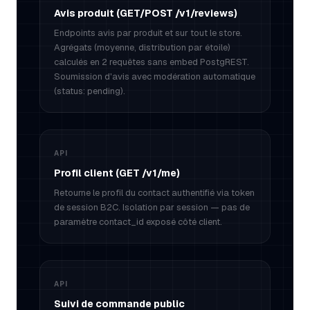
Avis produit (GET/POST /v1/reviews)
Endpoints avis par produit et sur tout le store.
Agrégats (moyenne, distribution par étoile)
calculés en 2 requêtes sans embed PostgREST.
Soumission d'avis avec modération automatique
(status: pending).
API
Profil client (GET /v1/me)
Retourne le profil du contact authentifié via token
de session B2C. Isolation par session — pas de
paramètre contact_id exposé côté client.
API
Suivi de commande public