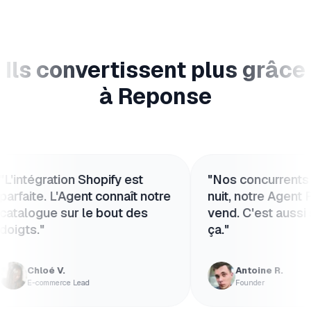
Ils convertissent plus grâce
à Reponse
tégration Shopify est
"
Nos concurrents dorm
ite. L'Agent connaît notre
nuit, notre Agent Repo
ogue sur le bout des
vend. C'est aussi simp
s.
"
ça.
"
Chloé V.
Antoine R.
E-commerce Lead
Founder